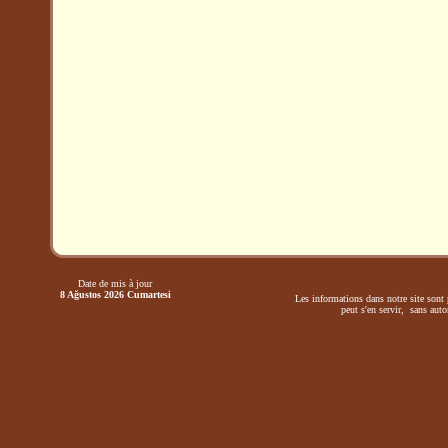
Date de mis à jour
8 Ağustos 2026 Cumartesi
Les informations dans notre site sont 
peut s'en servir, sans autor