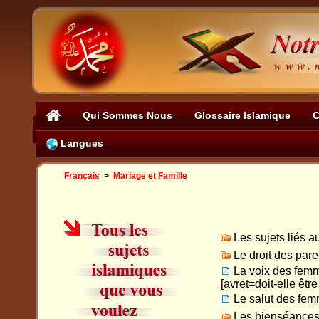
Qui Sommes Nous
Glossaire Islamique
C
Langues
Français
>
Mariage et Famille
Les sujets liés a
Le droit des pare
La voix des femm
[avret=doit-elle êtr
Le salut des fe
Les bienséances