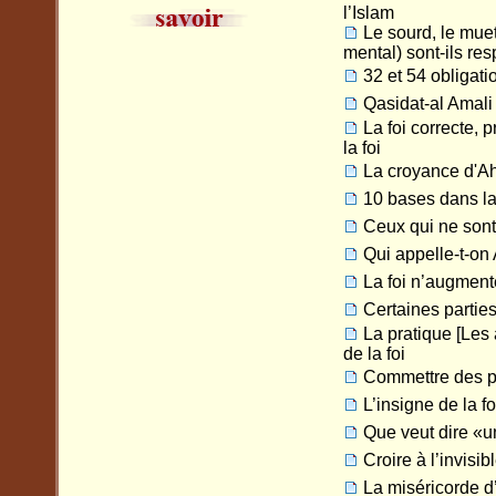
l’Islam
Le sourd, le muet
mental) sont-ils re
32 et 54 obligatio
Qasidat-al Amali
La foi correcte, 
la foi
La croyance d'A
10 bases dans la
Ceux qui ne sont
Qui appelle-t-on 
La foi n’augment
Certaines parties
La pratique [Les 
de la foi
Commettre des pé
L’insigne de la fo
Que veut dire «un
Croire à l’invisib
La miséricorde d’