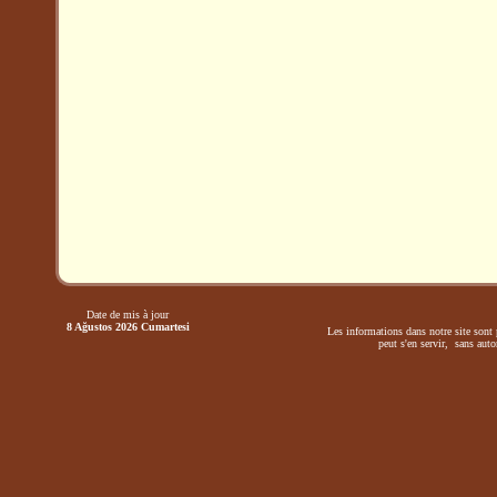
Date de mis à jour
8 Ağustos 2026 Cumartesi
Les informations dans notre site sont 
peut s'en servir, sans autor