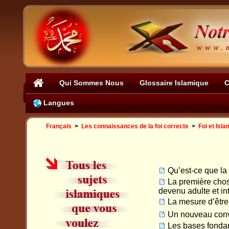
Qui Sommes Nous
Glossaire Islamique
C
Langues
Français
>
Les connaissances de la foi correcte
>
Foi et Isla
Qu’est-ce que la 
La première chos
devenu adulte et int
La mesure d’être
Un nouveau con
Les bases fondam