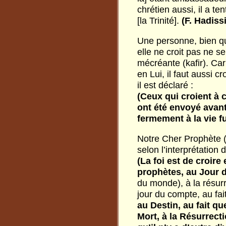
chrétien aussi, il a t
[la Trinité].
(F. Hadiss
Une personne, bien qu
elle ne croit pas ne s
mécréante (kafir). Car
en Lui, il faut aussi 
il est déclaré :
(Ceux
qui
croient
à
ont
été
envoyé
avan
fermement
à
la
vie
f
Notre Cher Prophète (sa
selon l’interprétation
(La
foi
est
de
croire
prophètes,
au
Jour
du monde), à la résurr
jour du compte, au fai
au
Destin,
au
fait
qu
Mort,
à
la
Résurrect