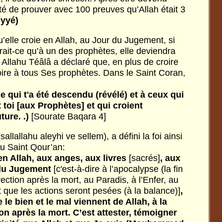
enté de prouver avec 100 preuves qu’Allah était 3
iyyé)
’elle croie en Allah, au Jour du Jugement, si
erait-ce qu’à un des prophètes, elle deviendra
 Allahu Téâlâ a déclaré que, en plus de croire
croire à tous Ses prophètes. Dans le Saint Coran,
ce
qui
t'a
été
descendu
(révélé)
et
à
ceux
qui
t
toi
[aux
Prophètes]
et
qui
croient
uture.
.)
[Sourate Baqara 4]
llallahu aleyhi ve sellem), a défini la foi ainsi
 du Saint Qour’an:
en
Allah,
aux
anges,
aux
livres
[sacrés]
,
aux
du
Jugement
[c'est-à-dire à l’apocalypse (la fin
ection après la mort, au Paradis, à l’Enfer, au
t que les actions seront pesées (à la balance)]
,
e
le
bien
et
le
mal
viennent
de
Allah,
à
la
ion
après
la
mort.
C’est
attester,
témoigner