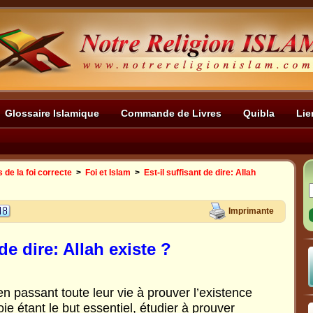
Glossaire Islamique
Commande de Livres
Quibla
Lie
de la foi correcte
>
Foi et Islam
>
Est-il suffisant de dire: Allah
Imprimante
 de dire: Allah existe ?
en passant toute leur vie à prouver l’existence
oie étant le but essentiel, étudier à prouver