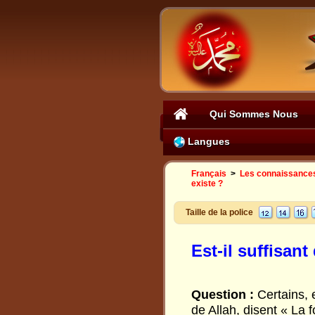
Qui Sommes Nous
Langues
Français
>
Les connaissances 
existe ?
Taille de la police
Est-il suffisant
Question
:
Certains, 
de Allah, disent « La f