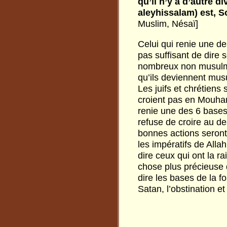
qu’il
n’y
a
d’autre
di
aleyhissalam)
est,
S
Muslim, Nésaï]
Celui qui renie une de
pas suffisant de dire s
nombreux non musulman
qu’ils deviennent musu
Les juifs et chrétiens
croient pas en Mouha
renie une des 6 bases
refuse de croire au des
bonnes actions seront 
les impératifs de Alla
dire ceux qui ont la ra
chose plus précieuse q
dire les bases de la f
Satan, l’obstination e