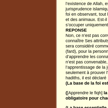
l’existence de Allah, 
jurisprudence islamique
foi en observant, tout
et des animaux. Est-il
s’occuper uniquement
REPONSE
Non, ce n’est pas conv
connaître Ses attributs
sera considéré comme s’
(fard), pour la personn
d’apprendre les connai
n’est pas convenable,
l’apprentissage de la 
seulement à prouver l’
hadiths, il est déclaré 
(La
base
de
la
foi
es
(
[Apprendre le fiqh]
la
obligatoire
pour
cha
(La
base
essentielle