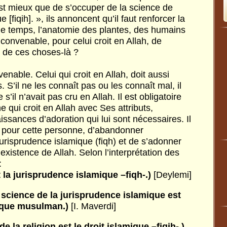
est mieux que de s’occuper de la science de
 [fiqih]. », ils annoncent qu’il faut renforcer la
 le temps, l’anatomie des plantes, des humains
 convenable, pour celui croit en Allah, de
 de ces choses-là ?
enable. Celui qui croit en Allah, doit aussi
. S’il ne les connaît pas ou les connaît mal, il
il n’avait pas cru en Allah. Il est obligatoire
e qui croit en Allah avec Ses attributs,
ssances d’adoration qui lui sont nécessaires. Il
 pour cette personne, d’abandonner
jurisprudence islamique (fiqh) et de s’adonner
existence de Allah. Selon l’interprétation des
:
t
la
jurisprudence
islamique
–fiqh-.)
[Deylemi]
science
de
la
jurisprudence
islamique
est
que
musulman.)
[I. Maverdi]
de
la
religion
est
le
droit
islamique
–fiqih-.)