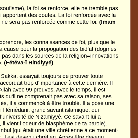
oufisme), la foi se renforce, elle ne tremble pas
i apportent des doutes. La foi renforcée avec la
e ne sera pas renforcée comme cette foi.
(Imam
apprendre, les connaissances de foi, plus que le
 la cause pour la propogation des bid’at (dogmes
nt pas dans les sources de la religion=innovations
).
(Fétéva-ï Hindiyyé)
 Sakka, essayait toujours de prouver toute
 accordait trop d’importance à cette dernière. Il
’Allah avec 99 preuves. Avec le temps, il est
ts qu’il ne comprenait pas avec sa raison, ses
iés, il a commencé à être troublé. Il a posé une
f-i Hémédani, grand savant islamique, qui
l’université de Nizamiyyé. Ce savant lui a
, il vient l’odeur de blasphème de ta parole).
tanbul [qui était une ville chrétienne à ce moment-
, il est devenu chrétien. Après être devenu