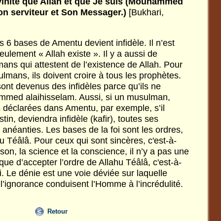
vinité
que
Allah
et
que
Je
suis
(Mouhammed
on
serviteur
et
Son
Messager.)
[Bukhari,
s 6 bases de Amentu devient infidèle. Il n’est
eulement « Allah existe ». Il y a aussi de
s qui attestent de l’existence de Allah. Pour
lmans, ils doivent croire à tous les prophètes.
 sont devenus des infidèles parce qu’ils ne
mmed alaihisselam. Aussi, si un musulman,
 déclarées dans Amentu, par exemple, s’il
tin, deviendra infidèle (kafir), toutes ses
anéanties. Les bases de la foi sont les ordres,
hu Téâlâ. Pour ceux qui sont sincères, c'est-à-
ison, la science et la conscience, il n’y a pas une
ue d’accepter l’ordre de Allahu Téâlâ, c'est-à-
oi. Le dénie est une voie déviée sur laquelle
t l’ignorance conduisent l’Homme à l’incrédulité.
Retour