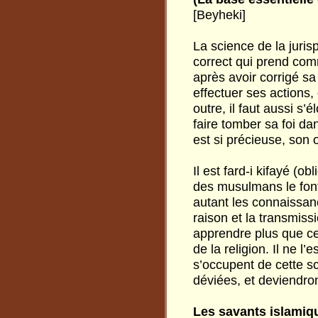
[Beyheki]
La science de la juris
correct qui prend com
après avoir corrigé sa
effectuer ses actions, 
outre, il faut aussi s’
faire tomber sa foi d
est si précieuse, son
Il est fard-i kifayé (o
des musulmans le font
autant les connaissanc
raison et la transmiss
apprendre plus que ce
de la religion. Il ne l
s’occupent de cette sc
déviées, et deviendron
Les savants islamiqu