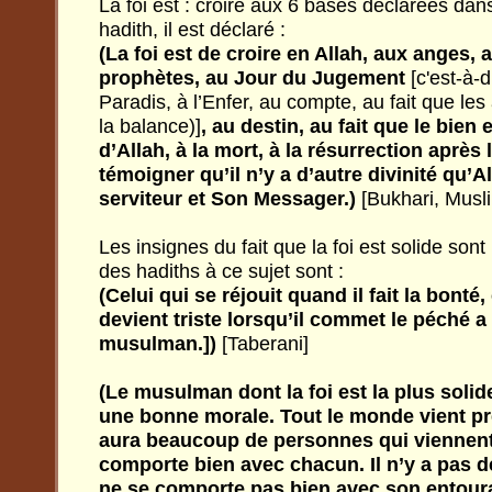
La foi est : croire aux 6 bases déclarées d
hadith, il est déclaré :
(La foi est de croire en Allah, aux anges, 
prophètes, au Jour du Jugement
[c'est-à-
Paradis, à l’Enfer, au compte, au fait que le
la balance)]
, au destin, au fait que le bien 
d’Allah, à la mort, à la résurrection après 
témoigner qu’il n’y a d’autre divinité qu’A
serviteur et Son Messager.)
[Bukhari, Musl
Les insignes du fait que la foi est solide s
des hadiths à ce sujet sont :
(Celui qui se réjouit quand il fait la bonté,
devient triste lorsqu’il commet le péché a l
musulman.])
[Taberani]
(Le musulman dont la foi est la plus solide,
une bonne morale. Tout le monde vient près
aura beaucoup de personnes qui viennent p
comporte bien avec chacun. Il n’y a pas d
ne se comporte pas bien avec son entour