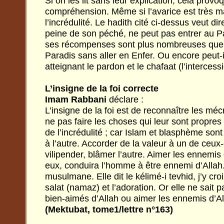
Si on les lit sans leur explication, cela prov
compréhension. Même si l’avarice est très ma
l’incrédulité. Le hadith cité ci-dessus veut dir
peine de son péché, ne peut pas entrer au P
ses récompenses sont plus nombreuses que s
Paradis sans aller en Enfer. Ou encore peut-i
atteignant le pardon et le chafaat (l’intercess
L’insigne de la foi correcte
Imam
Rabbani
déclare :
L’insigne de la foi est de reconnaître les 
ne pas faire les choses qui leur sont propres
de l’incrédulité ; car Islam et blasphème sont
à l’autre. Accorder de la valeur à un de ceux-c
vilipender, blâmer l’autre. Aimer les ennemis d
eux, conduira l’homme à être ennemi d’Allah
musulmane. Elle dit le kélimé-i tevhid, j’y crois
salat (namaz) et l’adoration. Or elle ne sait 
bien-aimés d’Allah ou aimer les ennemis d’Alla
(Mektubat, tome1/lettre n°163)