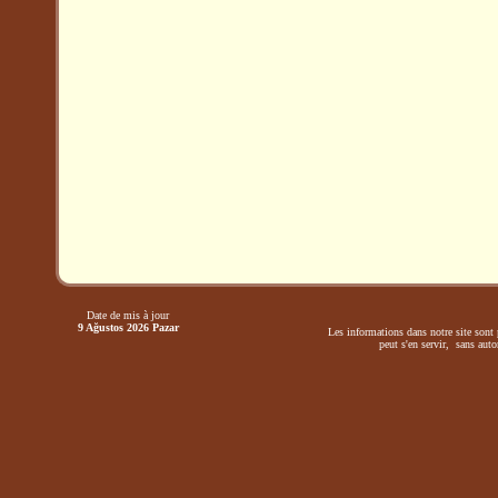
Date de mis à jour
9 Ağustos 2026 Pazar
Les informations dans notre site sont 
peut s'en servir, sans autor