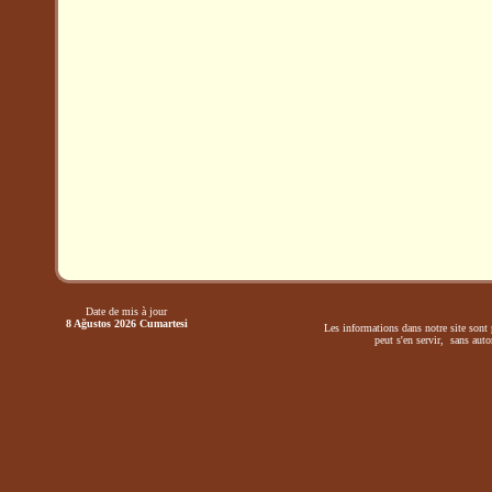
Date de mis à jour
8 Ağustos 2026 Cumartesi
Les informations dans notre site sont 
peut s'en servir, sans autor