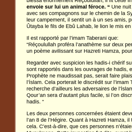
blessa énormément Réçoulullah, il fit cette i
envoie sur lui un animal féroce. “
Une nuit 
avec ses compagnons sur le chemin de la Syr
leur campement, il sentit un à un ses amis, pui
Ûtayba le fils de Ebû Lahab, le lion le mis en
Il est rapporté par l’imam Taberani que:
“Réçoulullah proféra l’anathème sur deux per
un poème avilissant sur Hazreti Hamza, pour 
Regarder avec suspicion les hadis-i chérif su
sont rapportés dans les ouvrages de hadis, 
Prophète ne maudissait pas, serait faire plai
l’İslam. Cela porterait le discrédit sur l’imam
recherche d’ailleurs les adversaires de l’İslam.
Qour’an sera d’autant plus facile, si l’on disc
hadis. “
Les deux personnes concernées étaient de
l’an 8 de l’Hégire. Quant à Hazreti Hamza, il
cela. C’est-à-dire, que ces personnes n’étai