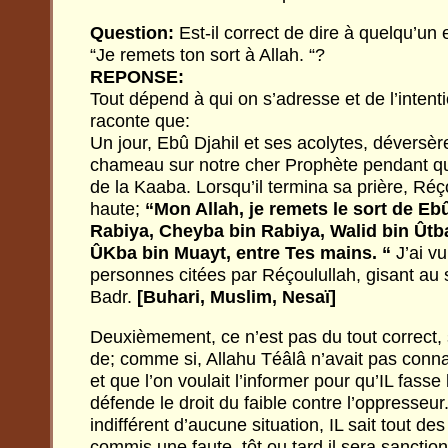
Question:
Est-il correct de dire à quelqu’un
“Je remets ton sort à Allah. “?
REPONSE:
Tout dépend à qui on s’adresse et de l’intent
raconte que:
Un jour, Ebû Djahil et ses acolytes, déversèr
chameau sur notre cher Prophète pendant qu’i
de la Kaaba. Lorsqu’il termina sa prière, Réço
haute;
“Mon Allah, je remets le sort de Eb
Rabiya, Cheyba bin Rabiya, Walid bin Ûtb
ÛKba bin Muayt, entre Tes mains. “
J’ai vu
personnes citées par Réçoulullah, gisant au so
Badr.
[Buhari, Muslim, Nesaï]
Deuxièmement, ce n’est pas du tout correct, s
de; comme si, Allahu Téâlâ n’avait pas conna
et que l’on voulait l’informer pour qu’IL fasse
défende le droit du faible contre l’oppresseur
indifférent d’aucune situation, IL sait tout de
commis une faute, tôt ou tard il sera sanction