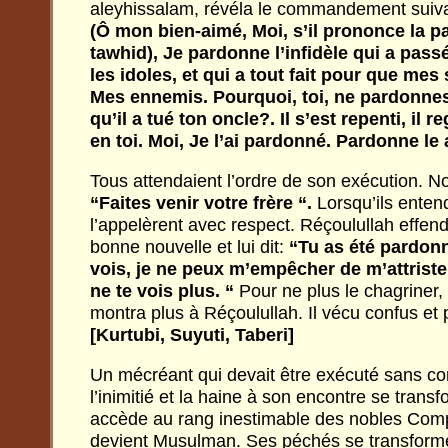
aleyhissalam, révéla le commandement suivant
(Ô mon bien-aimé, Moi, s’il prononce la pa
tawhid), Je pardonne l’infidèle qui a passé
les idoles, et qui a tout fait pour que mes
Mes ennemis. Pourquoi, toi, ne pardonne
qu’il a tué ton oncle?. Il s’est repenti, il re
en toi. Moi, Je l’ai pardonné. Pardonne le 
Tous attendaient l’ordre de son exécution. No
“Faites venir votre frère “.
Lorsqu’ils entendi
l’appelèrent avec respect. Réçoulullah effendi
bonne nouvelle et lui dit:
“Tu as été pardonn
vois, je ne peux m’empêcher de m’attrister
ne te vois plus. “
Pour ne plus le chagriner,
montra plus à Réçoulullah. Il vécu confus et 
[Kurtubi, Suyuti, Taberi]
Un mécréant qui devait être exécuté sans con
l’inimitié et la haine à son encontre se transfo
accède au rang inestimable des nobles Comp
devient Musulman. Ses péchés se transform