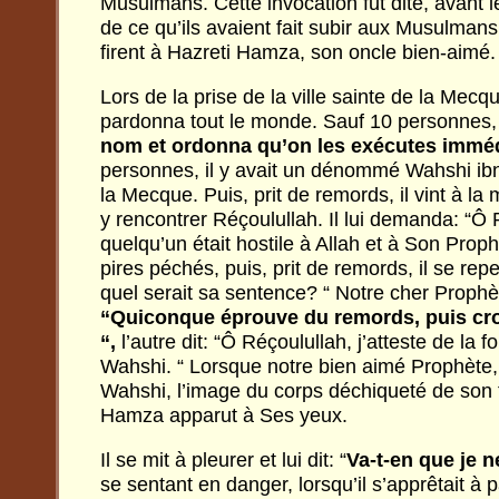
Musulmans. Cette invocation fut dite, avant 
de ce qu’ils avaient fait subir aux Musulmans
firent à Hazreti Hamza, son oncle bien-aimé.
Lors de la prise de la ville sainte de la Mecq
pardonna tout le monde. Sauf 10 personnes
nom et ordonna qu’on les exécutes immé
personnes, il y avait un dénommé Wahshi ibn 
la Mecque. Puis, prit de remords, il vint à 
y rencontrer Réçoulullah. Il lui demanda: “Ô 
quelqu’un était hostile à Allah et à Son Proph
pires péchés, puis, prit de remords, il se rep
quel serait sa sentence? “ Notre cher Prophète
“Quiconque éprouve du remords, puis croit
“,
l’autre dit: “Ô Réçoulullah, j’atteste de la f
Wahshi. “ Lorsque notre bien aimé Prophète,
Wahshi, l’image du corps déchiqueté de son t
Hamza apparut à Ses yeux.
Il se mit à pleurer et lui dit: “
Va-t-en que je n
se sentant en danger, lorsqu’il s’apprêtait à p