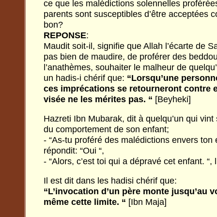
ce que les malédictions solennelles proféré
parents sont susceptibles d’être acceptées co
bon?
REPONSE
:
Maudit soit-il, signifie que Allah l’écarte de 
pas bien de maudire, de proférer des beddou’
l’anathèmes, souhaiter le malheur de quelqu’un
un hadis-i chérif que:
“Lorsqu’une personne
ces imprécations se retourneront contre el
visée ne les mérites pas. “
[Beyheki]
Hazreti Ibn Mubarak, dit à quelqu’un qui vint 
du comportement de son enfant;
- “As-tu proféré des malédictions envers ton e
répondit: “Oui “,
- “Alors, c’est toi qui a dépravé cet enfant. “, l
Il est dit dans les hadisi chérif que:
“L’invocation d’un père monte jusqu’au vo
même cette limite. “
[Ibn Maja]