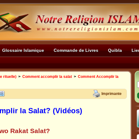
Glossaire Islamique
Commande de Livres
Quibla
Lie
 rituelle)
>
Comment accomplir la salat
>
Comment Accomplir la
Imprimante
lir la Salat? (Vidéos)
wo Rakat Salat?