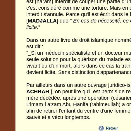
est (haram) interdit de couper une partie d'un
c'est considéré comme une torture. Mais en c
interdit s'annule. Parce qu'il est écrit dans le 
[
MADJALLA
] que "
En cas de nécessité, ce q
licite
."
Dans un autre livre de droit islamique nomm
est dit :
"_Si un médecin spécialiste et un docteur m
seule solution pour la guérison du malade es
vivant ou d'un mort, alors dans ce cas la tra
devient licite. Sans distinction d'appartenanc
Par ailleurs dans un autre ouvrage juridico-i
ACHBAH
], on peut lire qu'il est permis de r
mère décédée, après une opération (césarien
L'imam-i a'zam Abu Hanifa (rahimeullah) a 
afin de retirer l'enfant du ventre d'une femme
sauvé et a vécu longtemps.
Retour