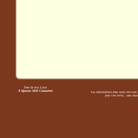
Date de mis à jour
8 Ağustos 2026 Cumartesi
Les informations dans notre site sont 
peut s'en servir, sans autor