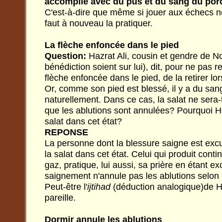
accomplie avec du pus et du sang du porc
C'est-à-dire que même si jouer aux échecs ne 
faut à nouveau la pratiquer.
La flèche enfoncée dans le pied
Question:
Hazrat Ali, cousin et gendre de No
bénédiction soient sur lui), dit, pour ne pas r
flèche enfoncée dans le pied, de la retirer lors
Or, comme son pied est blessé, il y a du san
naturellement. Dans ce cas, la salat ne sera
que les ablutions sont annulées? Pourquoi Hazr
salat dans cet état?
REPONSE
La personne dont la blessure saigne est excu
la salat dans cet état. Celui qui produit conti
gaz, pratique, lui aussi, sa prière en étant ex
saignement n'annule pas les ablutions selon l
Peut-être l'
ijtihad
(déduction analogique)de Haz
pareille.
Dormir annule les ablutions