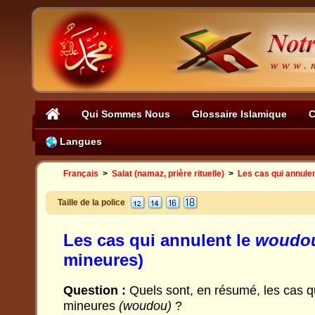
Qui Sommes Nous
Glossaire Islamique
C
Langues
Français
>
Salat (namaz, prière rituelle)
>
Les cas qui annulen
Taille de la police
Les cas qui annulent le
woudo
mineures)
Question :
Quels sont, en résumé, les cas qu
mineures
(woudou)
?