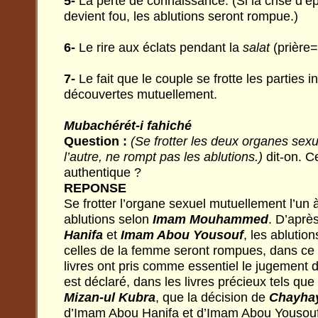
5-
La perte de connaissance. (Si la crise d’épi
devient fou, les ablutions seront rompue.)
6-
Le rire aux éclats pendant la
salat
(prière
7-
Le fait que le couple se frotte les parties 
découvertes mutuellement.
Mubachérét-i fahiché
Question :
(Se frotter les deux organes sexu
l’autre, ne rompt pas les ablutions.)
dit-on. C
authentique ?
REPONSE
Se frotter l’organe sexuel mutuellement l’un à
ablutions selon
Imam Mouhammed
. D’aprè
Hanifa
et
Imam Abou Yousouf
, les ablutio
celles de la femme seront rompues, dans ce 
livres ont pris comme essentiel le jugement d
est déclaré, dans les livres précieux tels que
Mizan-ul Kubra
, que la décision de
Chayha
d’Imam Abou Hanifa et d’Imam Abou Yousouf