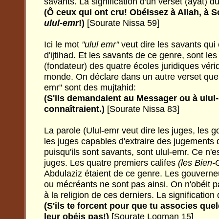
savants. La signification d'un verset (ayat) d
(Ô ceux qui ont cru! Obéissez à Allah, à 
ulul-emr
!)
[Sourate Nissa 59]
Ici le mot
"ulul emr"
veut dire les savants qui 
d'ijtihad. Et les savants de ce genre, sont l
(fondateur) des quatre écoles juridiques véri
monde. On déclare dans un autre verset que l
emr" sont des mujtahid:
(S'ils demandaient au Messager ou à ulul-e
connaîtraient.)
[Sourate Nissa 83]
La parole (Ulul-emr veut dire les juges, les g
les juges capables d'extraire des jugements 
puisqu'ils sont savants, sont ulul-emr. Ce n'e
juges. Les quatre premiers califes
(les Bien
Abdulaziz étaient de ce genre. Les gouverne
ou mécréants ne sont pas ainsi. On n'obéit p
à la religion de ces derniers. La signification
(S'ils te forcent pour que tu associes que
leur obéis pas!)
[Sourate Loqman 15]