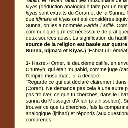
Tabiin
, et
Tébé-i Tabiin
[les musulmans de la 
kiyas
(déduction analogique faite par un muj
kiyas
sont extraits du Coran et de la Sunna. C
que
idjma'a
et
kiyas
ont été considérés équiv
Sunna, on les a nommés
Farida-i adilé
. Com
communiqué qu'il est nécessaire de pratiquer
deux sources aussi. La signification du hadit
source de la religion est basée sur quatr
Sunna, Idjma'a et Kiyas.)
[Echiat-ul Léméat
3-
Hazret-i Omer, le deuxième calife, en en
Chureyh, qui était mujtahid, comme juge (cad
l'empire musulman, lui a déclaré:
"Regarde ce qui est déclaré clairement dans l
(Coran). Ne demande pas cela à une autre p
pas trouver, ce que tu cherches, dans le Livr
sunna du Messager d'Allah (alaihisselam). Si
trouver ce que tu cherches, fais la comparai
analogique (ijtihad) et réponds (aux question
comprends."