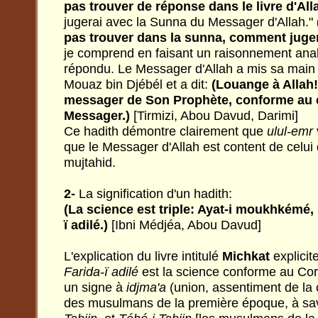
pas trouver de réponse dans le livre d'Alla
jugerai avec la Sunna du Messager d'Allah."
pas trouver dans la sunna, comment juger
je comprend en faisant un raisonnement analogi
répondu. Le Messager d'Allah a mis sa main b
Mouaz bin Djébél et a dit:
(Louange à Allah! 
messager de Son Prophète, conforme au
Messager.)
[Tirmizi, Abou Davud, Darimi]
Ce hadith démontre clairement que
ulul-emr
que le Messager d'Allah est content de celui
mujtahid.
2-
La signification d'un hadith:
(La science est triple: Ayat-i moukhkémé, 
ï adilé.)
[Ibni Médjéa, Abou Davud]
L'explication du livre intitulé
Michkat
explicit
Farida-ï adilé
est la science conforme au Cor
un signe à
idjma'a
(union, assentiment de la
des musulmans de la première époque, à sa