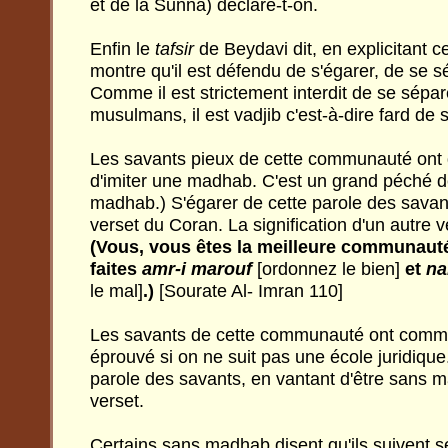
et de la Sunna) déclare-t-on.
Enfin le
tafsir
de Beydavi dit, en explicitant ce
montre qu'il est défendu de s'égarer, de se sé
Comme il est strictement interdit de se sépar
musulmans, il est vadjib c'est-à-dire fard de s
Les savants pieux de cette communauté ont d
d'imiter une madhab. C'est un grand péché d
madhab.) S'égarer de cette parole des savant
verset du Coran. La signification d'un autre v
(Vous, vous êtes la meilleure communaut
faites
amr-i marouf
[ordonnez le bien]
et
na
le mal]
.)
[Sourate Al- Imran 110]
Les savants de cette communauté ont comm
éprouvé si on ne suit pas une école juridique.
parole des savants, en vantant d'être sans 
verset.
Certains sans madhab disent qu'ils suivent 