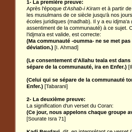
1- La première preuve:
Après l'époque d'
Ashab-i Kiram
et à partir de
les musulmans de ce siècle jusqu'à nos jours
écoles juridiques (madhab). Il y a eu idjma'
assentiment de la communauté) à ce sujet. 
l'idjma'a est valide, est correcte:
(Ma communauté -oumma- ne se met pas 
déviation.)
[I. Ahmad]
(Le consentement d'Allahu teala est dans 
sépare de la communauté, ira en Enfer.)
[
(Celui qui se sépare de la communauté to
Enfer.)
[Tabarani]
2- La deuxième preuve:
La signification d'un verset du Coran:
(Ce jour, nous appelons chaque groupe a
[Sourate Isra 71]
Kadi Beydavi
, dit, en interprétant ce verse