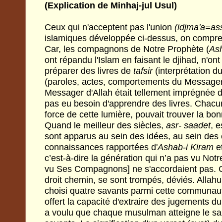
(Explication de Minhaj-jul Usul)
Ceux qui n'acceptent pas l'union
(idjma'a=as
islamiques développée ci-dessus, on compren
Car, les compagnons de Notre Prophète (
Ash
ont répandu l'Islam en faisant le djihad, n'on
préparer des livres de
tafsir
(interprétation d
(paroles, actes, comportements du Messager 
Messager d'Allah était tellement imprégnée d
pas eu besoin d'apprendre des livres. Chacun
force de cette lumière, pouvait trouver la bon
Quand le meilleur des siècles,
asr- saadet
, e
sont apparus au sein des idées, au sein des
connaissances rapportées d'
Ashab-i Kiram
e
c’est-à-dire la génération qui n’a pas vu Not
vu Ses Compagnons] ne s'accordaient pas. C
droit chemin, se sont trompés, déviés. Allahu
choisi quatre savants parmi cette communa
offert la capacité d'extraire des jugements du
a voulu que chaque musulman atteigne le sal