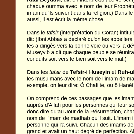
chaque oumma avec le nom de leur Prophète 
imam qu'ils suivent dans la religion.) Dans le l
aussi, il est écrit la même chose.
Dans le
tafsir
(interprétation du Coran) intitu
dit: (Ibni Abbas a déclaré qu'on les appeller
les a dirigés vers la bonne voie ou vers la dé
Museyyib a dit que chaque peuple se réunira 
conduits soit vers le bien soit vers le mal.)
Dans les
tafsir
de
Tefsir-i Huseyin
et
Ruh-u
les musulmans avec le nom de l’imam de mad
exemple, on leur dire: Ô Chafiite, ou ô Hanéfi
On comprend de ces passages que les imams 
auprès d'Allah pour les personnes qui leur s
donc dire qu’au Jour de la Résurrection, cha
nom de l'imam de madhab qu'il suit. L'imam i
personne qui l'a suivi. Chacun des imams de
grand et avait un haut degré de perfection. A