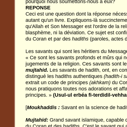
pourquoi nous soumettons-nous à eux?
REPONSE
Ceci est une question dont la réponse nécess
autant qu'un livre. Expliquons-là succincteme
qu'Allah et Son Messager est l'ordre de la reli
blasphème, ni la déviation. Ce sujet est conf
du Coran et par des
hadiths
(paroles, actes 
Les savants qui sont les héritiers du Message
« Ce sont les savants profonds et mûrs qui n
jugements de la religion. Ces savants sont l
mujtahid.
Les savants de hadith, ont, en con
distingué les hadiths authentiques
(hadith-i 
extrait un code de principes
(akhkam)
du Cor
nous pratiquons toutes nos adorations et aff
principes. »
(Usul-ul erbéa fi-terdidil-vehh
[
Moukhaddis :
Savant en la science de hadi
Mujtahid:
Grand savant islamique, capable d
du Coran et des hadiths. C'est le savant qui 