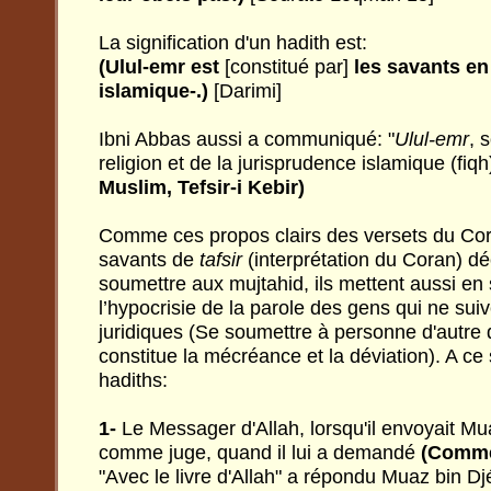
La signification d'un hadith est:
(Ulul-emr est
[constitué par]
les savants e
islamique-.)
[Darimi]
Ibni Abbas aussi a communiqué: "
Ulul-emr
, 
religion et de la jurisprudence islamique (fiqh
Muslim, Tefsir-i Kebir)
Comme ces propos clairs des versets du Cor
savants de
tafsir
(interprétation du Coran) déc
soumettre aux mujtahid, ils mettent aussi en 
l’hypocrisie de la parole des gens qui ne sui
juridiques (Se soumettre à personne d'autre
constitue la mécréance et la déviation). A ce 
hadiths:
1-
Le Messager d'Allah, lorsqu'il envoyait M
comme juge, quand il lui a demandé
(Commen
"Avec le livre d'Allah" a répondu Muaz bin Dj