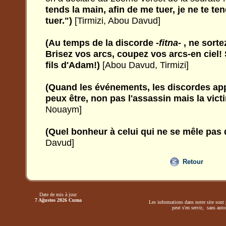
tends la main, afin de me tuer, je ne te te
tuer.")
[Tirmizi, Abou Davud]
(Au temps de la discorde
-fitna-
, ne sorte
Brisez vos arcs, coupez vos arcs-en ciel!
fils d'Adam!)
[Abou Davud, Tirmizi]
(Quand les événements, les discordes appa
peux être, non pas l'assassin mais la vic
Nouaym]
(Quel bonheur à celui qui ne se mêle pas 
Davud]
Retour
Date de mis à jour
7 Ağustos 2026 Cuma
Les informations dans notre site sont 
peut s'en servir, sans autor