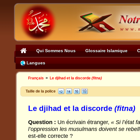
Qui Sommes Nous
Glossaire Islamique
C
Langues
Français
>
Le djihad et la discorde
(fitna)
Taille de la police
Le djihad et la discorde
(fitna)
Question :
Un écrivain étranger,
« Si l’état fa
l’oppression les musulmans doivent se rebel
est-elle correcte ?