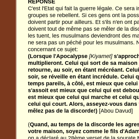
REPONSE
C'est l'Etat qui fait la guerre légale. Ce sera 
groupes se rebellent. Si ces gens ont la possib
doivent partir pour ailleurs. Et s'ils n'en ont pa
doivent tout de même pas se mêler de la dis
les tuent, les musulmans deviendront des marty
ne sera pas un péché pour les musulmans. N
concernant ce sujet:
(Lorsque l'Apocalypse
[Kiyamet]
s'approch
multiplieront. Celui qui sort de sa maiso
retourne, au soir, en étant mécréant. Celui
soir, se réveille en étant incrédule. Celui 
temps pareils, à côté, est mieux que celui 
s'assoit est mieux que celui qui est debou
est mieux que celui qui marche et celui 
celui qui court. Alors, asseyez-vous dans
mêlez pas de la discorde!)
[Abou Davud]
(
Quand, au temps de la discorde les agre
votre maison, soyez comme le fils d'Adam,
on a déclaré au 28ème verset de la sourate