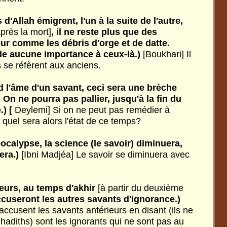
 d'Allah émigrent, l'un à la suite de l'autre,
après la mort]
, il ne reste plus que des
ur comme les débris d'orge et de datte.
rde aucune importance à ceux-là.)
[Boukhari] Il
s se réfèrent aux anciens.
nd l'âme d'un savant, ceci sera une brèche
 On ne pourra pas pallier, jusqu'à la fin du
) [
Deylemi] Si on ne peut pas remédier à
 quel sera alors l'état de ce temps?
ocalypse, la science (le savoir) diminuera,
era.)
[Ibni Madjéa] Le savoir se diminuera avec
eurs, au temps d'akhir
[à partir du deuxième
ccuseront les autres savants d'ignorance.)
 accusent les savants antérieurs en disant (ils ne
hadiths) sont les ignorants qui ne sont pas au