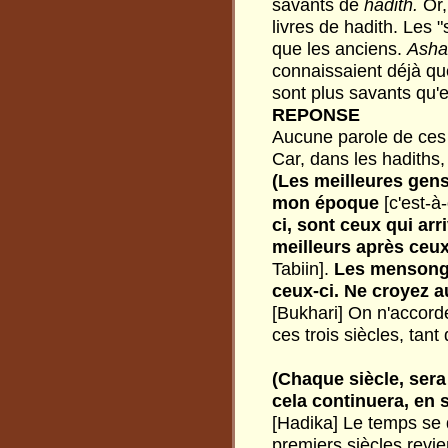
savants de
hadith.
Or,
livres de hadith. Les 
que les anciens.
Asha
connaissaient déjà qu
sont plus savants qu'e
REPONSE
Aucune parole de ces a
Car, dans les hadiths, 
(Les meilleures gen
mon époque
[c'est-à
ci, sont ceux qui ar
meilleurs après ceux
Tabiin].
Les mensonges
ceux-ci. Ne croyez au
[Bukhari] On n'accord
ces trois siècles, tant
(Chaque siècle, sera
cela continuera, en s
[Hadika] Le temps se d
premiers siècles revie