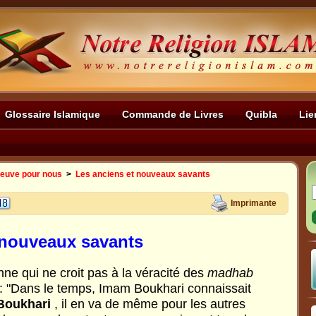
Glossaire Islamique
Commande de Livres
Quibla
Lie
reuve pour nous
>
Les anciens et nouveaux savants
Imprimante
 nouveaux savants
ne qui ne croit pas à la véracité des
madhab
it: "Dans le temps, Imam Boukhari connaissait
Boukhari
, il en va de même pour les autres