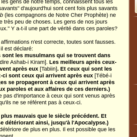
 les gens de notre temps, connaissent tous les
"savants" d'aujourd'hui sont cent fois plus savants
b
(les compagnons de Notre Cher Prophète) ne
e très peu de choses. Les gens de nos jours
ux." Y a-t-il une part de vérité dans ces paroles?
ffirmations n'est correcte, toutes sont fausses.
il est déclaré:
s sont les musulmans qui se trouvent dans
-dire Ashab-i Kiram].
Les meilleurs après ceux-
rivent après eux
[Tabiin]
. Et ceux qui sont les
-ci sont ceux qui arrivent après eux
[Tébé-i
 se propageront à ceux qui arrivent après
x paroles et aux affaires de ces derniers.)
e pas d'importance à ceux qui sont venus après
 qu'ils ne se référent pas à ceux-ci.
 plus mauvais que le siècle précédent. Et
e détériorant ainsi, jusqu'à l'Apocalypse.)
étériore de plus en plus. Il est possible que les
nnent.