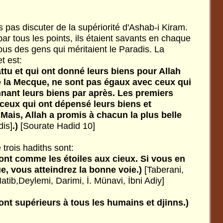
rs pas discuter de la supériorité d'Ashab-i Kiram.
 par tous les points, ils étaient savants en chaque
 tous des gens qui méritaient le Paradis. La
t est:
tu et qui ont donné leurs biens pour Allah
e la Mecque, ne sont pas égaux avec ceux qui
nant leurs biens par après. Les premiers
ceux qui ont dépensé leurs biens et
Mais, Allah a promis à chacun la plus belle
dis]
.)
[Sourate Hadid 10]
e trois hadiths sont:
t comme les étoiles aux cieux. Si vous en
, vous atteindrez la bonne voie.)
[Taberani,
Hatib,Deylemi, Darimi, İ. Münavi, İbni Adiy]
t supérieurs à tous les humains et djinns.)