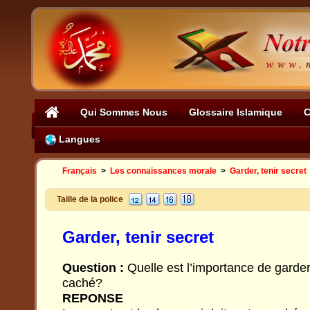
Qui Sommes Nous
Glossaire Islamique
C
Langues
Français
>
Les connaissances morale
>
Garder, tenir secret
Taille de la police
Garder, tenir secret
Question :
Quelle est l’importance de garder
caché?
REPONSE